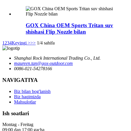
GOX China OEM Sports Tritan suv
shishasi Flip Nozzle bilan
1
2
3
4
Keyingi >
>>
1/4 sahifa
Shanghai Rock International Trading Co., Ltd.
maureen.tan@gox-outdoor.com
0086-021-54278166
NAVIGATIYA
Biz bilan bog'lanish
Biz haqimizda
Mahsulotlar
Ish soatlari
Montag - Freitag
09:00 dan 17:00 gacha