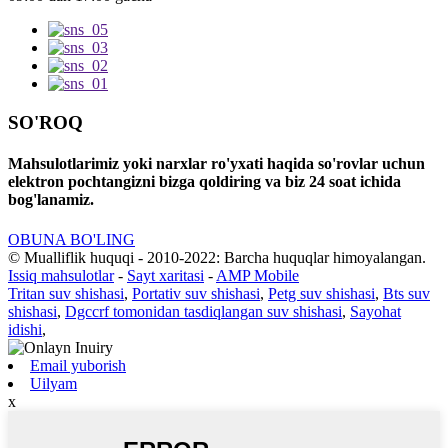
SO'ROQ
Mahsulotlarimiz yoki narxlar ro'yxati haqida so'rovlar uchun
elektron pochtangizni bizga qoldiring va biz 24 soat ichida
bog'lanamiz.
OBUNA BO'LING
© Mualliflik huquqi - 2010-2022: Barcha huquqlar himoyalangan.
Issiq mahsulotlar
-
Sayt xaritasi
-
AMP Mobile
Tritan suv shishasi
,
Portativ suv shishasi
,
Petg suv shishasi
,
Bts suv
shishasi
,
Dgccrf tomonidan tasdiqlangan suv shishasi
,
Sayohat
idishi
,
Email yuborish
Uilyam
x