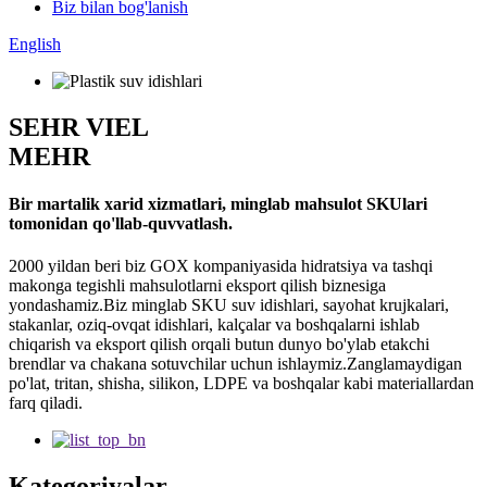
Biz bilan bog'lanish
English
SEHR VIEL
MEHR
Bir martalik xarid xizmatlari, minglab mahsulot SKUlari
tomonidan qo'llab-quvvatlash.
2000 yildan beri biz GOX kompaniyasida hidratsiya va tashqi
makonga tegishli mahsulotlarni eksport qilish biznesiga
yondashamiz.Biz minglab SKU suv idishlari, sayohat krujkalari,
stakanlar, oziq-ovqat idishlari, kalçalar va boshqalarni ishlab
chiqarish va eksport qilish orqali butun dunyo bo'ylab etakchi
brendlar va chakana sotuvchilar uchun ishlaymiz.Zanglamaydigan
po'lat, tritan, shisha, silikon, LDPE va boshqalar kabi materiallardan
farq qiladi.
Kategoriyalar