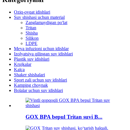
Oziq-ovqat idishlari
Suv shishasi uchun material
Zanglamaydigan po'lat
Tritan
Shisha
Silikon
LDPE
Meva infuzioni uchun idishlar
Izolyatsiya qilingan suv idishlari
Plastik suv idishlari
Krujkalar
Kalça
Shaker shishalari
Sport zali uchun suv idishlari
Kamping choynak
Bolalar uchun suv idishlari
GOX BPA bepul Tritan suvi B...