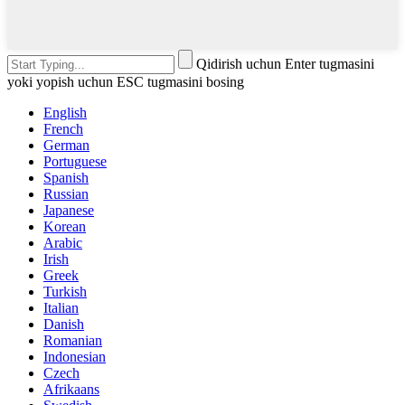
Qidirish uchun Enter tugmasini
yoki yopish uchun ESC tugmasini bosing
English
French
German
Portuguese
Spanish
Russian
Japanese
Korean
Arabic
Irish
Greek
Turkish
Italian
Danish
Romanian
Indonesian
Czech
Afrikaans