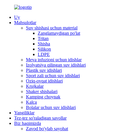
Uy
Mahsulotlar
Suv shishasi uchun material
Zanglamaydigan po'lat
Tritan
Shisha
Silikon
LDPE
Meva infuzioni uchun idishlar
Izolyatsiya qilingan suv idishlari
Plastik suv idishlari
Sport zali uchun suv idishlari
Oziq-ovqat idishlari
Krujkalar
Shaker shishalari
Kamping choynak
Kalça
Bolalar uchun suv idishlari
Yangiliklar
Tez-tez so'raladigan savollar
Biz haqimizda
Zavod bo'ylab sayohat