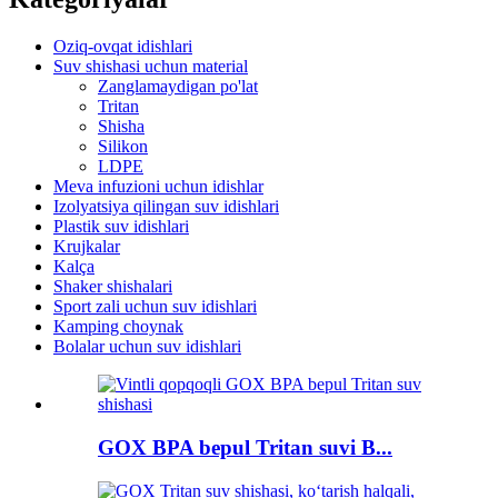
Oziq-ovqat idishlari
Suv shishasi uchun material
Zanglamaydigan po'lat
Tritan
Shisha
Silikon
LDPE
Meva infuzioni uchun idishlar
Izolyatsiya qilingan suv idishlari
Plastik suv idishlari
Krujkalar
Kalça
Shaker shishalari
Sport zali uchun suv idishlari
Kamping choynak
Bolalar uchun suv idishlari
GOX BPA bepul Tritan suvi B...