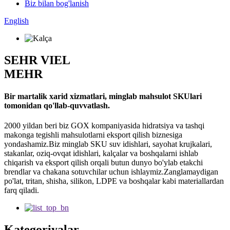
Biz bilan bog'lanish
English
SEHR VIEL
MEHR
Bir martalik xarid xizmatlari, minglab mahsulot SKUlari
tomonidan qo'llab-quvvatlash.
2000 yildan beri biz GOX kompaniyasida hidratsiya va tashqi
makonga tegishli mahsulotlarni eksport qilish biznesiga
yondashamiz.Biz minglab SKU suv idishlari, sayohat krujkalari,
stakanlar, oziq-ovqat idishlari, kalçalar va boshqalarni ishlab
chiqarish va eksport qilish orqali butun dunyo bo'ylab etakchi
brendlar va chakana sotuvchilar uchun ishlaymiz.Zanglamaydigan
po'lat, tritan, shisha, silikon, LDPE va boshqalar kabi materiallardan
farq qiladi.
Kategoriyalar