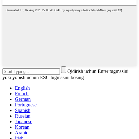
Qidirish uchun Enter tugmasini
yoki yopish uchun ESC tugmasini bosing
English
French
German
Portuguese
Spanish
Russian
Japanese
Korean
Arabic
Irish