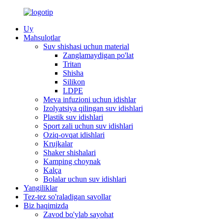
Uy
Mahsulotlar
Suv shishasi uchun material
Zanglamaydigan po'lat
Tritan
Shisha
Silikon
LDPE
Meva infuzioni uchun idishlar
Izolyatsiya qilingan suv idishlari
Plastik suv idishlari
Sport zali uchun suv idishlari
Oziq-ovqat idishlari
Krujkalar
Shaker shishalari
Kamping choynak
Kalça
Bolalar uchun suv idishlari
Yangiliklar
Tez-tez so'raladigan savollar
Biz haqimizda
Zavod bo'ylab sayohat