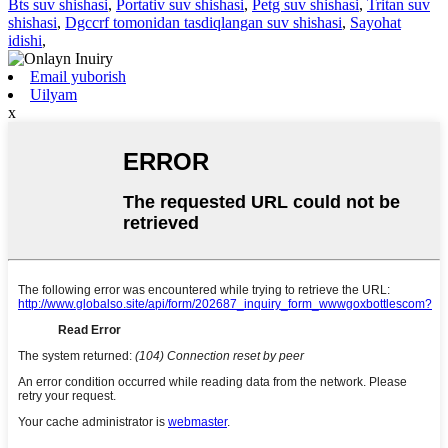
Bts suv shishasi
,
Portativ suv shishasi
,
Petg suv shishasi
,
Tritan suv
shishasi
,
Dgccrf tomonidan tasdiqlangan suv shishasi
,
Sayohat
idishi
,
Email yuborish
Uilyam
x