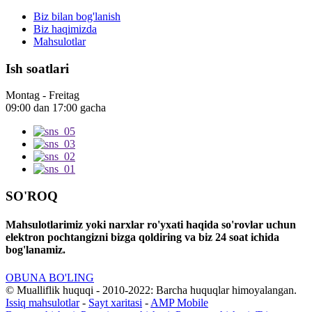
Biz bilan bog'lanish
Biz haqimizda
Mahsulotlar
Ish soatlari
Montag - Freitag
09:00 dan 17:00 gacha
SO'ROQ
Mahsulotlarimiz yoki narxlar ro'yxati haqida so'rovlar uchun
elektron pochtangizni bizga qoldiring va biz 24 soat ichida
bog'lanamiz.
OBUNA BO'LING
© Mualliflik huquqi - 2010-2022: Barcha huquqlar himoyalangan.
Issiq mahsulotlar
-
Sayt xaritasi
-
AMP Mobile