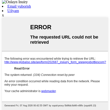
Email yuborish
Uilyam
x