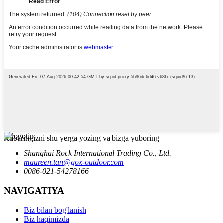
Xabaringizni shu yerga yozing va bizga yuboring
Shanghai Rock International Trading Co., Ltd.
maureen.tan@gox-outdoor.com
0086-021-54278166
NAVIGATIYA
Biz bilan bog'lanish
Biz haqimizda