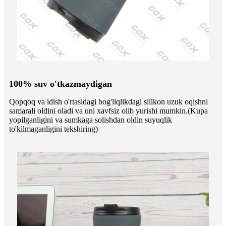
100% suv o'tkazmaydigan
Qopqoq va idish o'rtasidagi bog'liqlikdagi silikon uzuk oqishni
samarali oldini oladi va uni xavfsiz olib yurishi mumkin.(Kupa
yopilganligini va sumkaga solishdan oldin suyuqlik
to'kilmaganligini tekshiring)