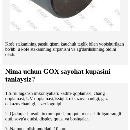
Kofe stakanining pastki qismi kauchuk taglik bilan yopishtirilgan
bo'lib, u kofe stakanining sirpanishi va ag'darilishining oldini
oladi.
Nima uchun GOX sayohat kupasini
tanlaysiz?
1.Sirni tugatish imkoniyatlari: kadife qoplamasi, chang
qoplamasi, UV qoplamasi, issiqlik o'tkazuvchanligi, gaz
o'tkazuvchanligi, lazer logotipi.
2. Qadoqlash usuli: tuxum qutisi, oq quti, moslashtirilgan rangli
quti, sovg'a qutisi, displey qutisi va boshqalar.
3. Namuna olish muddati: 10 kun.