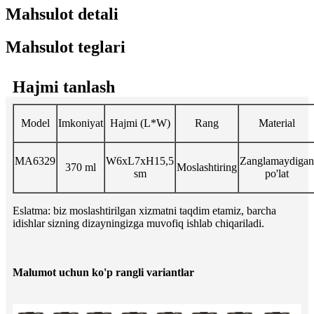
Mahsulot detali
Mahsulot teglari
Hajmi tanlash
Model
Imkoniyat
Hajmi (L*W)
Rang
Material
MA6329
W6xL7xH15,5
Zanglamaydigan
370 ml
Moslashtiring
sm
po'lat
Eslatma: biz moslashtirilgan xizmatni taqdim etamiz, barcha
idishlar sizning dizayningizga muvofiq ishlab chiqariladi.
Malumot uchun ko'p rangli variantlar