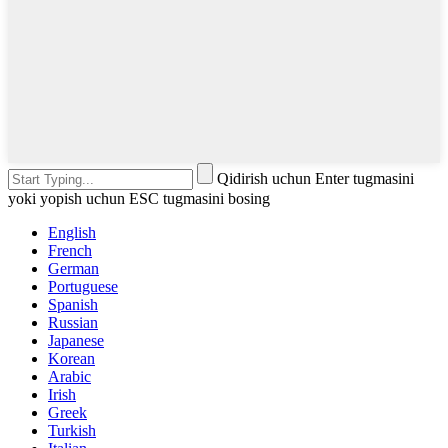
Qidirish uchun Enter tugmasini
yoki yopish uchun ESC tugmasini bosing
English
French
German
Portuguese
Spanish
Russian
Japanese
Korean
Arabic
Irish
Greek
Turkish