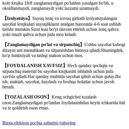
kofe krujka 18/8 zanglamaydigan po'latdan yasalgan bo'lib, u
oksidlanmaydi, zanglamaydi yoki lazzatni uzatmaydi.
【Izolyatsiya】
Suyuq issiq va sovuq gidratli izolyatsiyalangan
sayohat krujkalari suyuqliklarni istalgan haroratda 4-6 soat ushlab
turishi mumkin.Sizni kun bo'yi davom ettirish uchun issiq qahva
yoki muzli qahva uchun juda mos keladi.
【Zanglamaydigan po'lat va sirpanchiq】
Ushbu sayohat kubogi
dizayni uni mustahkam va sirpanishdan himoya qiladi.Shuningdek,
ko'p funktsiyali va tashqi makon uchun mos.
【FOYDALANISH XAVFSIZ】
Hech qanday qochqin va
sirpanchiq material bu sayohat krujkasini ishlatish uchun juda
xavfsiz qiladi.Har qanday muhitda sayohat qilish uchun qulay.Bu
ish, maktab, sayohat, haydash va boshqa holatlar uchun javob
beradi.
【TOZALASH OSON】
Keng ochgichni tozalash
oson.Zanglamaydigan po'latdan foydalanishdan keyin ichkarida hid
va iz qoldirish oson emas.
Bizga elektron pochta xabarini yuboring