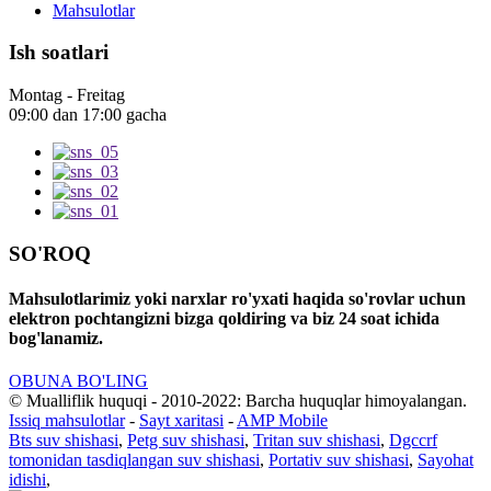
Mahsulotlar
Ish soatlari
Montag - Freitag
09:00 dan 17:00 gacha
SO'ROQ
Mahsulotlarimiz yoki narxlar ro'yxati haqida so'rovlar uchun
elektron pochtangizni bizga qoldiring va biz 24 soat ichida
bog'lanamiz.
OBUNA BO'LING
© Mualliflik huquqi - 2010-2022: Barcha huquqlar himoyalangan.
Issiq mahsulotlar
-
Sayt xaritasi
-
AMP Mobile
Bts suv shishasi
,
Petg suv shishasi
,
Tritan suv shishasi
,
Dgccrf
tomonidan tasdiqlangan suv shishasi
,
Portativ suv shishasi
,
Sayohat
idishi
,