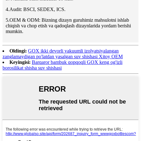
4.Audit: BSCI, SEDEX, ICS.
5.OEM & ODM: Bizning dizayn guruhimiz mahsulotni ishlab
chiqish va chop etish va qadoqlash dizaynlarida yordam berishi
mumkin.
Oldingi:
GOX ikki devorli vakuumli izolyatsiyalangan
zanglamaydigan po'latdan yasalgan suv shishasi Xitoy OEM
Keyingisi:
Barqaror bambuk qopqoqli GOX keng og'izli
borosilikat shisha suv shishasi