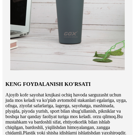
KENG FOYDALANISH KO'RSATI
Ajoyib kofe sayohat krujkasi ochiq havoda sarguzasht uchun
juda mos keladi va ko'plab avtomobil stakanlari egalariga, uyga,
ofisga, ziyofat safarlariga, lagerga, sayohatga, mashinada,
plyajda, piyoda yurish, sport bilan shug'ullanish, pikniklar va
boshqa har qanday faoliyat turiga mos keladi. orzu qilmoq.Bu
mustahkam va bardoshli sifat, ehtiyotkorlik bilan ishlab
chiqilgan, bardoshli, yiqilishdan himoyalangan, zangga
chidamli.Plastik yoki shisha idishlarni ishlatishdan yaxshiroqdir.