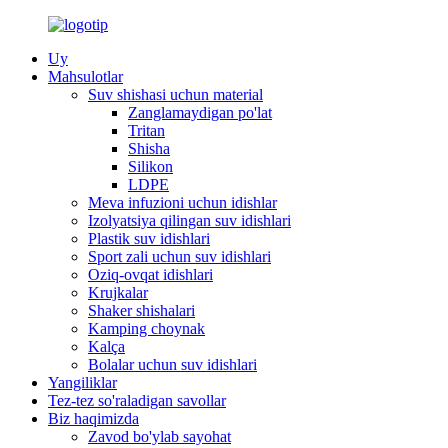
Uy
Mahsulotlar
Suv shishasi uchun material
Zanglamaydigan po'lat
Tritan
Shisha
Silikon
LDPE
Meva infuzioni uchun idishlar
Izolyatsiya qilingan suv idishlari
Plastik suv idishlari
Sport zali uchun suv idishlari
Oziq-ovqat idishlari
Krujkalar
Shaker shishalari
Kamping choynak
Kalça
Bolalar uchun suv idishlari
Yangiliklar
Tez-tez so'raladigan savollar
Biz haqimizda
Zavod bo'ylab sayohat