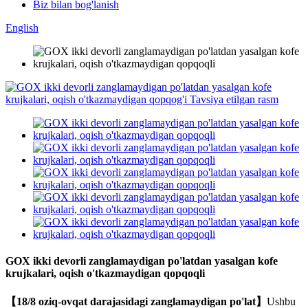
Biz bilan bog'lanish
English
GOX ikki devorli zanglamaydigan po'latdan yasalgan kofe
krujkalari, oqish o'tkazmaydigan qopqoqli
【18/8 oziq-ovqat darajasidagi zanglamaydigan po'lat】
Ushbu